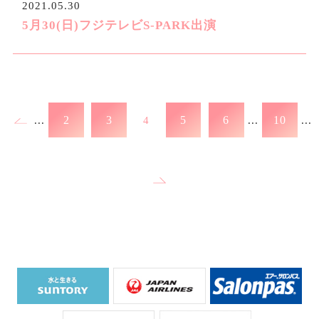
2021.05.30
5月30(日)フジテレビS-PARK出演
...
2
3
4
5
6
...
10
...